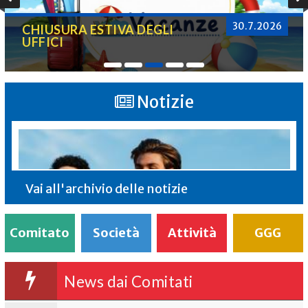
30.7.2026
CHIUSURA ESTIVA DEGLI
UFFICI
Notizie
Vai all'archivio delle notizie
Comitato
Società
Attività
GGG
News dai Comitati