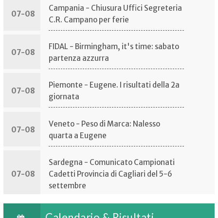
Campania - Chiusura Uffici Segreteria
07-08
AGOSTO AZZURRO PER L'ATLETICA
C.R. Campano per ferie
SICILIANA: DIECI ATLETI TRA MO
5.8.2026
FIDAL - Birmingham, it's time: sabato
07-08
partenza azzurra
Piemonte - Eugene. I risultati della 2a
07-08
giornata
Veneto - Peso di Marca: Nalesso
07-08
quarta a Eugene
Sardegna - Comunicato Campionati
07-08
Cadetti Provincia di Cagliari del 5-6
settembre
RINVIO CORSO ISTRUTTORI 2026
FIDAL - Doualla nel futuro! Bronzo ai
Calendario & Risultati
3.8.2026